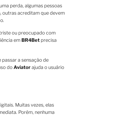
e uma perda, algumas pessoas
o, outras acreditam que devem
o.
, triste ou preocupado com
riência em
BR4Bet
precisa
e passar a sensação de
 uso do
Aviator
ajuda o usuário
tais. Muitas vezes, elas
imediata. Porém, nenhuma