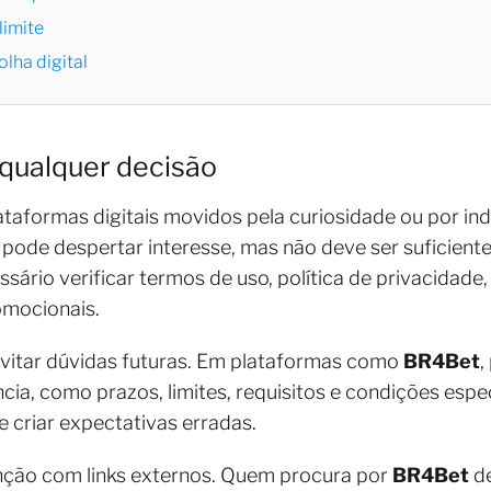
limite
lha digital
qualquer decisão
taformas digitais movidos pela curiosidade ou por in
o pode despertar interesse, mas não deve ser suficient
essário verificar termos de uso, política de privacida
omocionais.
vitar dúvidas futuras. Em plataformas como
BR4Bet
,
ncia, como prazos, limites, requisitos e condições espe
e criar expectativas erradas.
nção com links externos. Quem procura por
BR4Bet
de