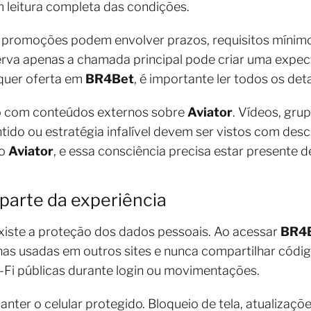
 leitura completa das condições.
, promoções podem envolver prazos, requisitos mínimos
erva apenas a chamada principal pode criar uma expect
lquer oferta em
BR4Bet
, é importante ler todos os det
o com conteúdos externos sobre
Aviator
. Vídeos, gr
tido ou estratégia infalível devem ser vistos com de
do
Aviator
, e essa consciência precisa estar presente de
 parte da experiência
existe a proteção dos dados pessoais. Ao acessar
BR4
enhas usadas em outros sites e nunca compartilhar cód
-Fi públicas durante login ou movimentações.
nter o celular protegido. Bloqueio de tela, atualizaçõ