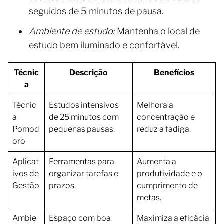
seguidos de 5 minutos de pausa.
Ambiente de estudo:
Mantenha o local de
estudo bem iluminado e confortável.
Técnic
Descrição
Benefícios
a
Técnic
Estudos intensivos
Melhora a
a
de 25 minutos com
concentração e
Pomod
pequenas pausas.
reduz a fadiga.
oro
Aplicat
Ferramentas para
Aumenta a
ivos de
organizar tarefas e
produtividade e o
Gestão
prazos.
cumprimento de
metas.
Ambie
Espaço com boa
Maximiza a eficácia