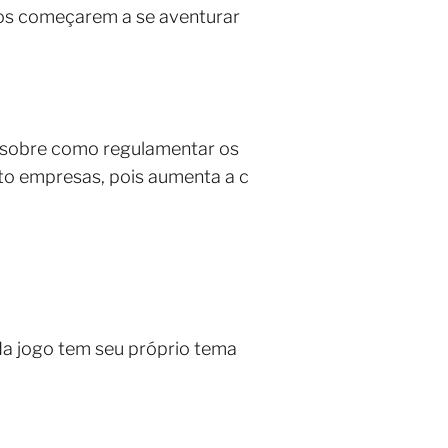
tos começarem a se aventurar
 sobre como regulamentar os
to empresas, pois aumenta a c
da jogo tem seu próprio tema