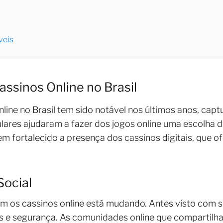
veis
ssinos Online no Brasil
line no Brasil tem sido notável nos últimos anos, cap
elulares ajudaram a fazer dos jogos online uma escolha
tem fortalecido a presença dos cassinos digitais, que
Social
 os cassinos online está mudando. Antes visto com s
os e segurança. As comunidades online que compartilh