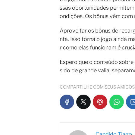
ssas oportunidades permitem t
ondições. Os bônus vêm com r
Aproveitar os bônus de recarg
nta. Isso torna o jogo ainda
r como elas funcionam é cruci
Espero que o conteúdo sobre
sido de grande valia, separa
COMPARTILHE COM SEUS AMIGOS
Candido Tiago