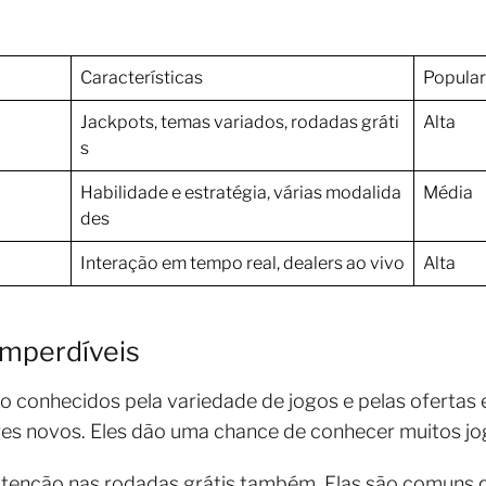
Características
Popula
Jackpots, temas variados, rodadas gráti
Alta
s
Habilidade e estratégia, várias modalida
Média
des
Interação em tempo real, dealers ao vivo
Alta
mperdíveis
ão conhecidos pela variedade de jogos e pelas ofertas 
es novos. Eles dão uma chance de conhecer muitos jo
tenção nas rodadas grátis também. Elas são comuns 