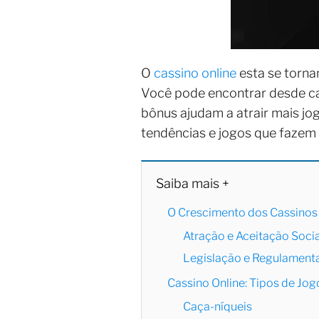
O
cassino online
esta se torna
Você pode encontrar desde ca
bônus ajudam a atrair mais j
tendências e jogos que fazem 
Saiba mais +
O Crescimento dos Cassinos 
Atração e Aceitação Socia
Legislação e Regulament
Cassino Online: Tipos de Jog
Caça-níqueis