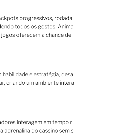
jackpots progressivos, rodada
ndendo todos os gostos. Anima
es jogos oferecem a chance de
 habilidade e estratégia, desa
ar, criando um ambiente intera
ogadores interagem em tempo r
 a adrenalina do cassino sem s