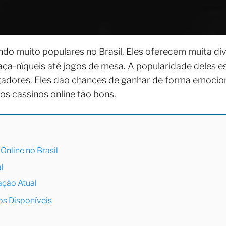
ndo muito populares no Brasil. Eles oferecem muita div
ça-níqueis até jogos de mesa. A popularidade deles e
ogadores. Eles dão chances de ganhar de forma emocio
os cassinos online tão bons.
Online no Brasil
l
ação Atual
os Disponíveis