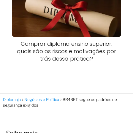
Comprar diploma ensino superior:
quais são os riscos e motivações por
trás dessa prática?
Diplomaja
Negócios e Política
BR4BET segue os padrões de
segurança exigidos