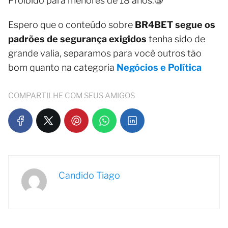
Proibido para menores de 18 anos.🔞
Espero que o conteúdo sobre
BR4BET segue os
padrões de segurança exigidos
tenha sido de
grande valia, separamos para você outros tão
bom quanto na categoria
Negócios e Política
COMPARTILHE COM SEUS AMIGOS
Candido Tiago