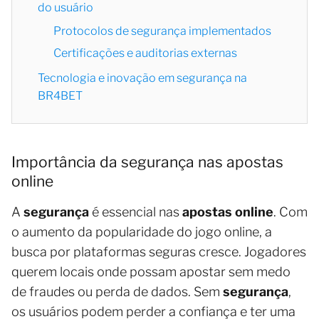
do usuário
Protocolos de segurança implementados
Certificações e auditorias externas
Tecnologia e inovação em segurança na
BR4BET
Importância da segurança nas apostas
online
A
segurança
é essencial nas
apostas online
. Com
o aumento da popularidade do jogo online, a
busca por plataformas seguras cresce. Jogadores
querem locais onde possam apostar sem medo
de fraudes ou perda de dados. Sem
segurança
,
os usuários podem perder a confiança e ter uma